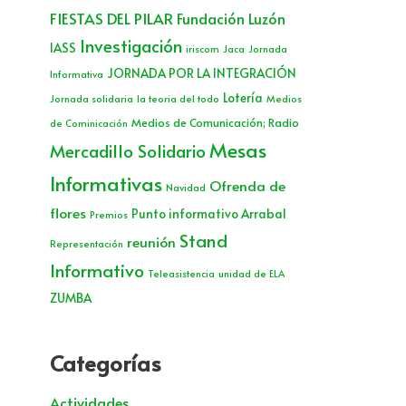
FIESTAS DEL PILAR
Fundación Luzón
Investigación
IASS
iriscom
Jaca
Jornada
JORNADA POR LA INTEGRACIÓN
Informativa
Lotería
Jornada solidaria
la teoria del todo
Medios
Medios de Comunicación; Radio
de Cominicación
Mesas
Mercadillo Solidario
Informativas
Ofrenda de
Navidad
flores
Punto informativo Arrabal
Premios
Stand
reunión
Representación
Informativo
Teleasistencia
unidad de ELA
ZUMBA
Categorías
Actividades