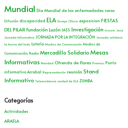
Mundial
Dia Mundial de las enfermedades raras
ELA
FIESTAS
exposicion
discapacidad
Difusión
Ensayo Clínico
Investigación
DEL PILAR
Fundación Luzón
IASS
iriscom
Jaca
JORNADA POR LA INTEGRACIÓN
Jornada Informativa
Jornada solidaria
Lotería
Medios de
la teoria del todo
Medios de Cominicación
Mesas
Mercadillo Solidario
Comunicación; Radio
Informativas
Ofrenda de flores
Punto
Navidad
Premios
Stand
reunión
informativo Arrabal
Representación
Informativo
ZUMBA
Teleasistencia
unidad de ELA
Categorías
Actividades
ARAELA