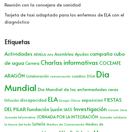
Reunión con la consejera de sanidad
Tarjeta de taxi adaptado para los enfermos de ELA con el
diagnóstico
Etiquetas
Actividades
campaña cubo
Asamblea
Ayudas
ARAELA
Arte
Charlas informativas
de agua
COCEMFE
Carrera
Dia
ARAGÓN
Colaboración
cuadros
DGA
comunicación
Mundial
Dia Mundial de las enfermedades raras
ELA
FIESTAS
exposicion
discapacidad
Difusión
Ensayo Clínico
Investigación
DEL PILAR
Fundación Luzón
IASS
iriscom
Jaca
JORNADA POR LA INTEGRACIÓN
Jornada Informativa
Jornada solidaria
Lotería
Medios de
la teoria del todo
Medios de Cominicación