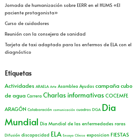
Jornada de humanización sobre EERR en el HUMS «El
paciente protagonista»
Curso de cuidadores
Reunión con la consejera de sanidad
Tarjeta de taxi adaptado para los enfermos de ELA con el
diagnóstico
Etiquetas
Actividades
campaña cubo
Asamblea
Ayudas
ARAELA
Arte
Charlas informativas
de agua
COCEMFE
Carrera
Dia
ARAGÓN
Colaboración
cuadros
DGA
comunicación
Mundial
Dia Mundial de las enfermedades raras
ELA
FIESTAS
exposicion
discapacidad
Difusión
Ensayo Clínico