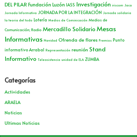
Investigación
DEL PILAR
Fundación Luzón
IASS
iriscom
Jaca
JORNADA POR LA INTEGRACIÓN
Jornada Informativa
Jornada solidaria
Lotería
Medios de
la teoria del todo
Medios de Cominicación
Mesas
Mercadillo Solidario
Comunicación; Radio
Informativas
Ofrenda de flores
Punto
Navidad
Premios
Stand
reunión
informativo Arrabal
Representación
Informativo
ZUMBA
Teleasistencia
unidad de ELA
Categorías
Actividades
ARAELA
Noticias
Ultimas Noticias