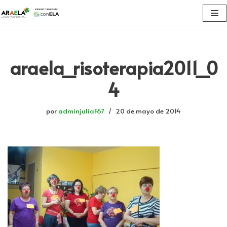
Saltar
al
contenido
araela_risoterapia2011_0
4
por
adminjuliaF67
20 de mayo de 2014