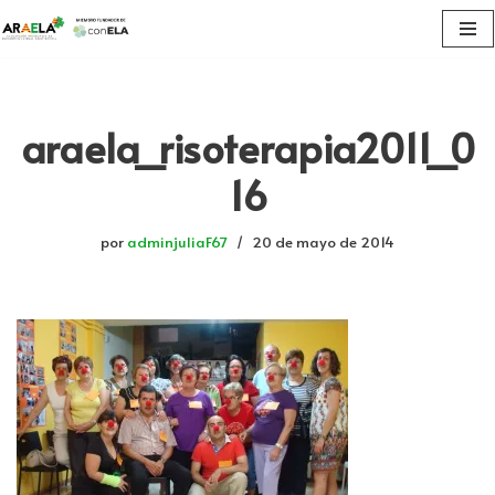
Saltar
al
contenido
araela_risoterapia2011_0
16
por
adminjuliaF67
20 de mayo de 2014