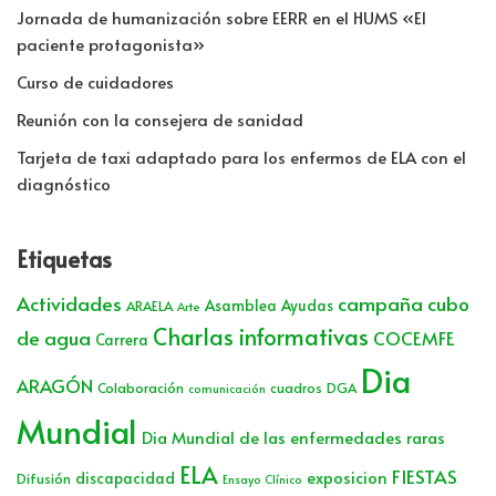
Jornada de humanización sobre EERR en el HUMS «El
paciente protagonista»
Curso de cuidadores
Reunión con la consejera de sanidad
Tarjeta de taxi adaptado para los enfermos de ELA con el
diagnóstico
Etiquetas
Actividades
campaña cubo
Asamblea
Ayudas
ARAELA
Arte
Charlas informativas
de agua
COCEMFE
Carrera
Dia
ARAGÓN
Colaboración
cuadros
DGA
comunicación
Mundial
Dia Mundial de las enfermedades raras
ELA
FIESTAS
exposicion
discapacidad
Difusión
Ensayo Clínico