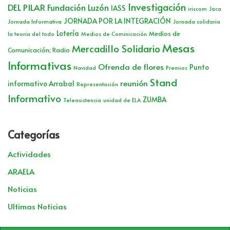
Investigación
DEL PILAR
Fundación Luzón
IASS
iriscom
Jaca
JORNADA POR LA INTEGRACIÓN
Jornada Informativa
Jornada solidaria
Lotería
Medios de
la teoria del todo
Medios de Cominicación
Mesas
Mercadillo Solidario
Comunicación; Radio
Informativas
Ofrenda de flores
Punto
Navidad
Premios
Stand
reunión
informativo Arrabal
Representación
Informativo
ZUMBA
Teleasistencia
unidad de ELA
Categorías
Actividades
ARAELA
Noticias
Ultimas Noticias