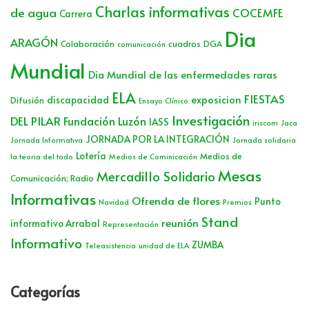
Charlas informativas
de agua
COCEMFE
Carrera
Dia
ARAGÓN
Colaboración
cuadros
DGA
comunicación
Mundial
Dia Mundial de las enfermedades raras
ELA
FIESTAS
exposicion
discapacidad
Difusión
Ensayo Clínico
Investigación
DEL PILAR
Fundación Luzón
IASS
iriscom
Jaca
JORNADA POR LA INTEGRACIÓN
Jornada Informativa
Jornada solidaria
Lotería
Medios de
la teoria del todo
Medios de Cominicación
Mesas
Mercadillo Solidario
Comunicación; Radio
Informativas
Ofrenda de flores
Punto
Navidad
Premios
Stand
reunión
informativo Arrabal
Representación
Informativo
ZUMBA
Teleasistencia
unidad de ELA
Categorías