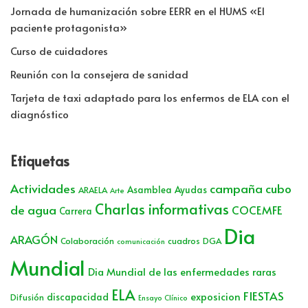
Jornada de humanización sobre EERR en el HUMS «El
paciente protagonista»
Curso de cuidadores
Reunión con la consejera de sanidad
Tarjeta de taxi adaptado para los enfermos de ELA con el
diagnóstico
Etiquetas
Actividades
campaña cubo
Asamblea
Ayudas
ARAELA
Arte
Charlas informativas
de agua
COCEMFE
Carrera
Dia
ARAGÓN
Colaboración
cuadros
DGA
comunicación
Mundial
Dia Mundial de las enfermedades raras
ELA
FIESTAS
exposicion
discapacidad
Difusión
Ensayo Clínico