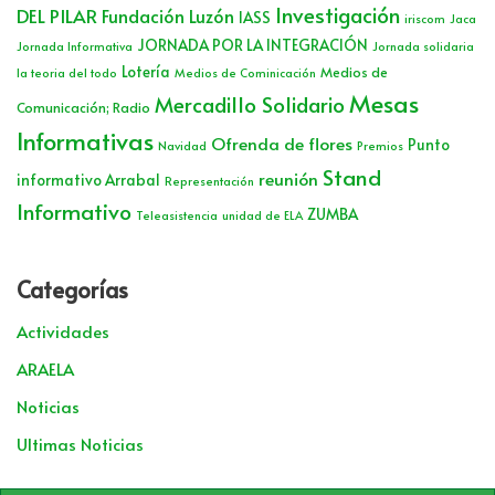
Investigación
DEL PILAR
Fundación Luzón
IASS
iriscom
Jaca
JORNADA POR LA INTEGRACIÓN
Jornada Informativa
Jornada solidaria
Lotería
Medios de
la teoria del todo
Medios de Cominicación
Mesas
Mercadillo Solidario
Comunicación; Radio
Informativas
Ofrenda de flores
Punto
Navidad
Premios
Stand
reunión
informativo Arrabal
Representación
Informativo
ZUMBA
Teleasistencia
unidad de ELA
Categorías
Actividades
ARAELA
Noticias
Ultimas Noticias