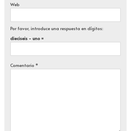
Web
Por favor, introduce una respuesta en dígitos:
dieciseis − uno =
Comentario
*