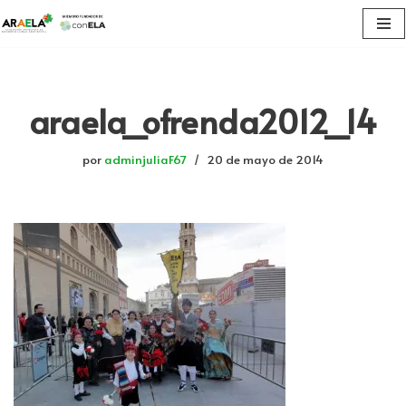
Saltar
al
contenido
araela_ofrenda2012_14
por
adminjuliaF67
20 de mayo de 2014