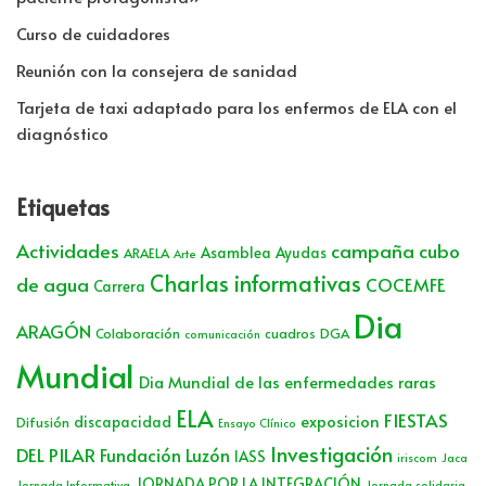
Curso de cuidadores
Reunión con la consejera de sanidad
Tarjeta de taxi adaptado para los enfermos de ELA con el
diagnóstico
Etiquetas
Actividades
campaña cubo
Asamblea
Ayudas
ARAELA
Arte
Charlas informativas
de agua
COCEMFE
Carrera
Dia
ARAGÓN
Colaboración
cuadros
DGA
comunicación
Mundial
Dia Mundial de las enfermedades raras
ELA
FIESTAS
exposicion
discapacidad
Difusión
Ensayo Clínico
Investigación
DEL PILAR
Fundación Luzón
IASS
iriscom
Jaca
JORNADA POR LA INTEGRACIÓN
Jornada Informativa
Jornada solidaria