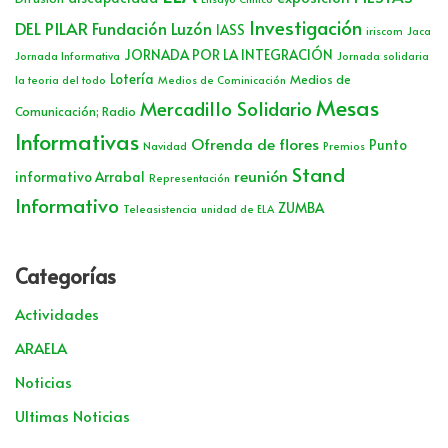
Investigación
DEL PILAR
Fundación Luzón
IASS
iriscom
Jaca
JORNADA POR LA INTEGRACIÓN
Jornada Informativa
Jornada solidaria
Lotería
Medios de
la teoria del todo
Medios de Cominicación
Mesas
Mercadillo Solidario
Comunicación; Radio
Informativas
Ofrenda de flores
Punto
Navidad
Premios
Stand
reunión
informativo Arrabal
Representación
Informativo
ZUMBA
Teleasistencia
unidad de ELA
Categorías
Actividades
ARAELA
Noticias
Ultimas Noticias