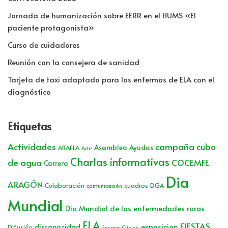
Jornada de humanización sobre EERR en el HUMS «El
paciente protagonista»
Curso de cuidadores
Reunión con la consejera de sanidad
Tarjeta de taxi adaptado para los enfermos de ELA con el
diagnóstico
Etiquetas
Actividades
campaña cubo
Asamblea
Ayudas
ARAELA
Arte
Charlas informativas
de agua
COCEMFE
Carrera
Dia
ARAGÓN
Colaboración
cuadros
DGA
comunicación
Mundial
Dia Mundial de las enfermedades raras
ELA
FIESTAS
exposicion
discapacidad
Difusión
Ensayo Clínico