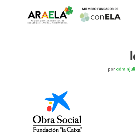
Saltar
al
contenido
por
adminjul