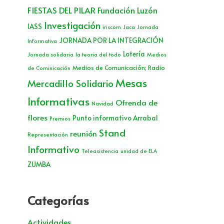
FIESTAS DEL PILAR
Fundación Luzón
Investigación
IASS
iriscom
Jaca
Jornada
JORNADA POR LA INTEGRACIÓN
Informativa
Lotería
Jornada solidaria
la teoria del todo
Medios
Medios de Comunicación; Radio
de Cominicación
Mesas
Mercadillo Solidario
Informativas
Ofrenda de
Navidad
flores
Punto informativo Arrabal
Premios
Stand
reunión
Representación
Informativo
Teleasistencia
unidad de ELA
ZUMBA
Categorías
Actividades