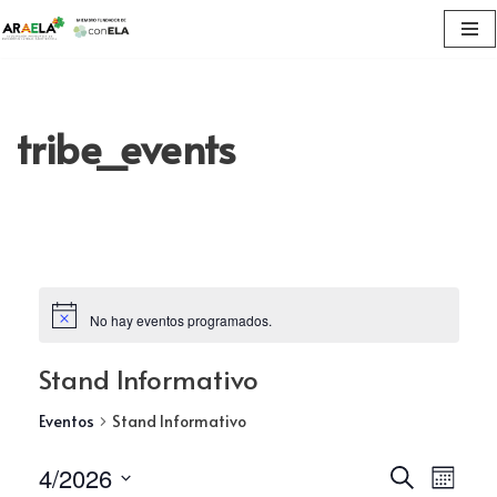
Saltar
al
contenido
tribe_events
No hay eventos programados.
Stand Informativo
Eventos
Stand Informativo
Navega
4/2026
Nav
Buscar
Mes