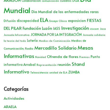
ARAGÓN
Colaboración
cuadros
DGA
comunicación
Mundial
Dia Mundial de las enfermedades raras
ELA
FIESTAS
exposicion
discapacidad
Difusión
Ensayo Clínico
Investigación
DEL PILAR
Fundación Luzón
IASS
iriscom
Jaca
JORNADA POR LA INTEGRACIÓN
Jornada Informativa
Jornada solidaria
Lotería
Medios de
la teoria del todo
Medios de Cominicación
Mesas
Mercadillo Solidario
Comunicación; Radio
Informativas
Ofrenda de flores
Punto
Navidad
Premios
Stand
reunión
informativo Arrabal
Representación
Informativo
ZUMBA
Teleasistencia
unidad de ELA
Categorías
Actividades
ARAELA