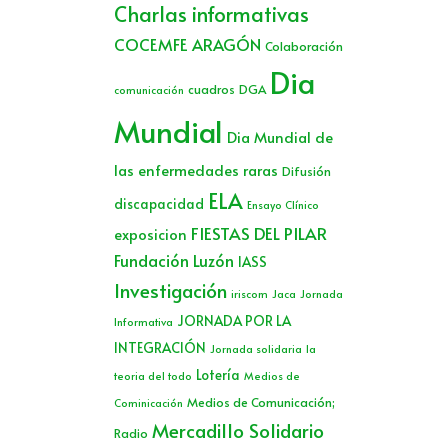
Charlas informativas
COCEMFE ARAGÓN
Colaboración
Dia
cuadros
DGA
comunicación
Mundial
Dia Mundial de
las enfermedades raras
Difusión
ELA
discapacidad
Ensayo Clínico
FIESTAS DEL PILAR
exposicion
Fundación Luzón
IASS
Investigación
iriscom
Jaca
Jornada
JORNADA POR LA
Informativa
INTEGRACIÓN
Jornada solidaria
la
Lotería
teoria del todo
Medios de
Medios de Comunicación;
Cominicación
Mercadillo Solidario
Radio