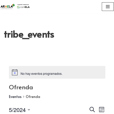
Saltar
al
contenido
tribe_events
No hay eventos programados.
Ofrenda
Eventos
Ofrenda
Navega
5/2024
Nav
Buscar
Mes