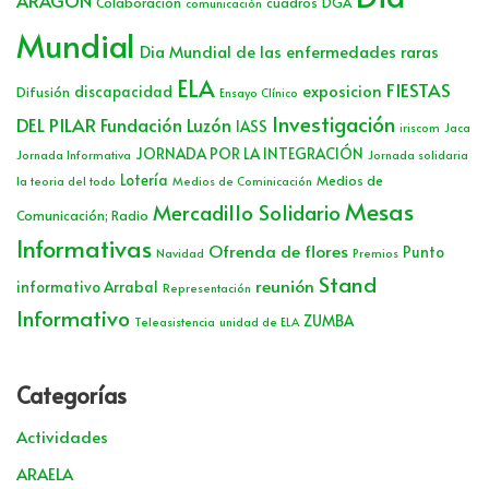
ARAGÓN
Colaboración
cuadros
DGA
comunicación
Mundial
Dia Mundial de las enfermedades raras
ELA
FIESTAS
exposicion
discapacidad
Difusión
Ensayo Clínico
Investigación
DEL PILAR
Fundación Luzón
IASS
iriscom
Jaca
JORNADA POR LA INTEGRACIÓN
Jornada Informativa
Jornada solidaria
Lotería
Medios de
la teoria del todo
Medios de Cominicación
Mesas
Mercadillo Solidario
Comunicación; Radio
Informativas
Ofrenda de flores
Punto
Navidad
Premios
Stand
reunión
informativo Arrabal
Representación
Informativo
ZUMBA
Teleasistencia
unidad de ELA
Categorías
Actividades
ARAELA