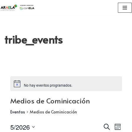
Saltar
al
contenido
tribe_events
No hay eventos programados.
Medios de Cominicación
Eventos
Medios de Cominicación
Navega
5/2026
Nav
Buscar
Mes