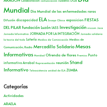
ARAGÓN
Colaboración
cuadros
DGA
comunicación
Mundial
Dia Mundial de las enfermedades raras
ELA
FIESTAS
exposicion
discapacidad
Difusión
Ensayo Clínico
Investigación
DEL PILAR
Fundación Luzón
IASS
iriscom
Jaca
JORNADA POR LA INTEGRACIÓN
Jornada Informativa
Jornada solidaria
Lotería
Medios de
la teoria del todo
Medios de Cominicación
Mesas
Mercadillo Solidario
Comunicación; Radio
Informativas
Ofrenda de flores
Punto
Navidad
Premios
Stand
reunión
informativo Arrabal
Representación
Informativo
ZUMBA
Teleasistencia
unidad de ELA
Categorías
Actividades
ARAELA