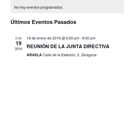
fecha.
vist
búsque
No hay eventos programados.
de
y
Últimos Eventos Pasados
Even
vistas
de
19 de enero de 2016 @ 6:00 pm
-
8:00 pm
ENE
19
REUNIÓN DE LA JUNTA DIRECTIVA
Eventos
2016
ARAELA
Calle de la Estacion, 5, Zaragoza