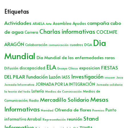
Etiquetas
Actividades
campaña cubo
Asamblea
Ayudas
ARAELA
Arte
Charlas informativas
de agua
COCEMFE
Carrera
Dia
ARAGÓN
Colaboración
cuadros
DGA
comunicación
Mundial
Dia Mundial de las enfermedades raras
ELA
FIESTAS
exposicion
discapacidad
Difusión
Ensayo Clínico
Investigación
DEL PILAR
Fundación Luzón
IASS
iriscom
Jaca
JORNADA POR LA INTEGRACIÓN
Jornada Informativa
Jornada solidaria
Lotería
Medios de
la teoria del todo
Medios de Cominicación
Mesas
Mercadillo Solidario
Comunicación; Radio
Informativas
Ofrenda de flores
Punto
Navidad
Premios
Stand
reunión
informativo Arrabal
Representación
Informativo
ZUMBA