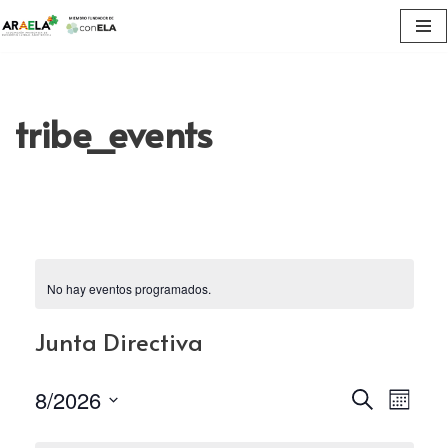
Saltar
al
contenido
tribe_events
No hay eventos programados.
Junta Directiva
Navega
8/2026
Nav
Buscar
Mes
Seleccionar
de
de