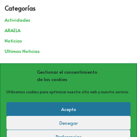
Categorías
Actividades
ARAELA
Noticias
Ultimas Noticias
Archivos
Gestionar el consentimiento
de las cookies
Utilizamos cookies para optimizar nuestro sitio web y nuestro servicio.
Acepto
Denegar
Política de cookies (UE)
Política de privacidad
Aviso Legal
Preferencias