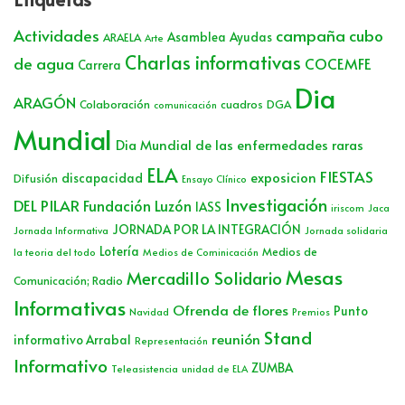
Actividades
campaña cubo
Asamblea
Ayudas
ARAELA
Arte
Charlas informativas
de agua
COCEMFE
Carrera
Dia
ARAGÓN
Colaboración
cuadros
DGA
comunicación
Mundial
Dia Mundial de las enfermedades raras
ELA
FIESTAS
exposicion
discapacidad
Difusión
Ensayo Clínico
Investigación
DEL PILAR
Fundación Luzón
IASS
iriscom
Jaca
JORNADA POR LA INTEGRACIÓN
Jornada Informativa
Jornada solidaria
Lotería
Medios de
la teoria del todo
Medios de Cominicación
Mesas
Mercadillo Solidario
Comunicación; Radio
Informativas
Ofrenda de flores
Punto
Navidad
Premios
Stand
reunión
informativo Arrabal
Representación
Informativo
ZUMBA
Teleasistencia
unidad de ELA