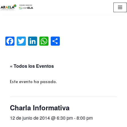
Saltar
al
contenido
Facebook
Twitter
LinkedIn
WhatsApp
Compartir
« Todos los Eventos
Este evento ha pasado.
Charla Informativa
12 de junio de 2014 @ 6:30 pm
-
8:00 pm