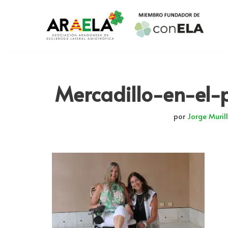
Saltar
al
contenido
Mercadillo-en-el-
por
Jorge Murill