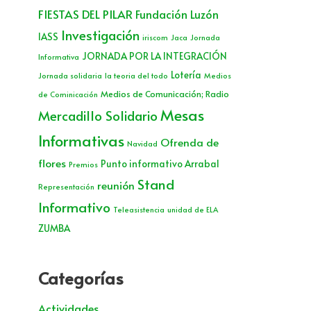
FIESTAS DEL PILAR
Fundación Luzón
Investigación
IASS
iriscom
Jaca
Jornada
JORNADA POR LA INTEGRACIÓN
Informativa
Lotería
Jornada solidaria
la teoria del todo
Medios
Medios de Comunicación; Radio
de Cominicación
Mesas
Mercadillo Solidario
Informativas
Ofrenda de
Navidad
flores
Punto informativo Arrabal
Premios
Stand
reunión
Representación
Informativo
Teleasistencia
unidad de ELA
ZUMBA
Categorías
Actividades