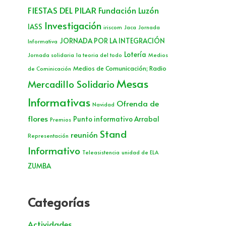
FIESTAS DEL PILAR
Fundación Luzón
Investigación
IASS
iriscom
Jaca
Jornada
JORNADA POR LA INTEGRACIÓN
Informativa
Lotería
Jornada solidaria
la teoria del todo
Medios
Medios de Comunicación; Radio
de Cominicación
Mesas
Mercadillo Solidario
Informativas
Ofrenda de
Navidad
flores
Punto informativo Arrabal
Premios
Stand
reunión
Representación
Informativo
Teleasistencia
unidad de ELA
ZUMBA
Categorías
Actividades