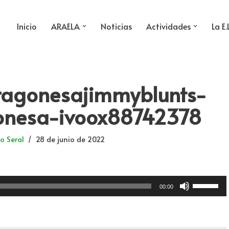
Inicio
ARAELA
Noticias
Actividades
La E.
agonesajimmyblunts-
onesa-ivoox88742378
o Seral
28 de junio de 2022
U
00:00
t
i
l