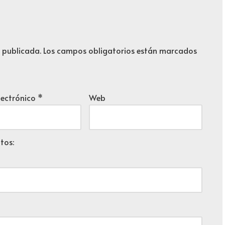
i
z
a
á publicada.
Los campos obligatorios están marcados
l
a
s
t
lectrónico
*
Web
e
c
l
tos:
a
s
d
e
f
l