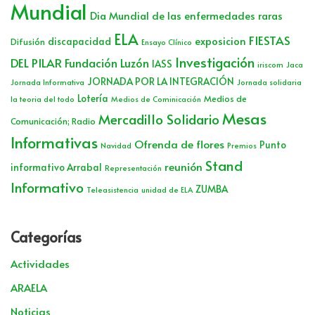
Mundial
Dia Mundial de las enfermedades raras
ELA
FIESTAS
exposicion
discapacidad
Difusión
Ensayo Clínico
Investigación
DEL PILAR
Fundación Luzón
IASS
iriscom
Jaca
JORNADA POR LA INTEGRACIÓN
Jornada Informativa
Jornada solidaria
Lotería
Medios de
la teoria del todo
Medios de Cominicación
Mesas
Mercadillo Solidario
Comunicación; Radio
Informativas
Ofrenda de flores
Punto
Navidad
Premios
Stand
reunión
informativo Arrabal
Representación
Informativo
ZUMBA
Teleasistencia
unidad de ELA
Categorías
Actividades
ARAELA
Noticias