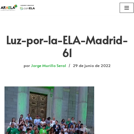
Saltar
al
contenido
Luz-por-la-ELA-Madrid-
61
por
Jorge Murillo Seral
29 de junio de 2022