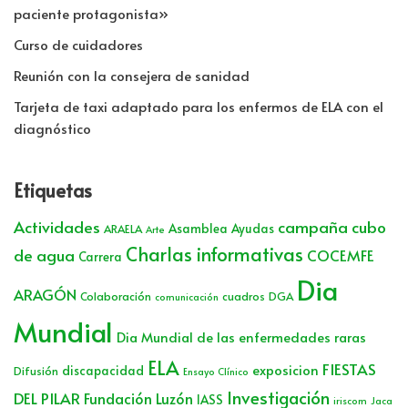
paciente protagonista»
Curso de cuidadores
Reunión con la consejera de sanidad
Tarjeta de taxi adaptado para los enfermos de ELA con el
diagnóstico
Etiquetas
Actividades
campaña cubo
Asamblea
Ayudas
ARAELA
Arte
Charlas informativas
de agua
COCEMFE
Carrera
Dia
ARAGÓN
Colaboración
cuadros
DGA
comunicación
Mundial
Dia Mundial de las enfermedades raras
ELA
FIESTAS
exposicion
discapacidad
Difusión
Ensayo Clínico
Investigación
DEL PILAR
Fundación Luzón
IASS
iriscom
Jaca