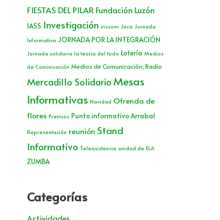
FIESTAS DEL PILAR
Fundación Luzón
Investigación
IASS
iriscom
Jaca
Jornada
JORNADA POR LA INTEGRACIÓN
Informativa
Lotería
Jornada solidaria
la teoria del todo
Medios
Medios de Comunicación; Radio
de Cominicación
Mesas
Mercadillo Solidario
Informativas
Ofrenda de
Navidad
flores
Punto informativo Arrabal
Premios
Stand
reunión
Representación
Informativo
Teleasistencia
unidad de ELA
ZUMBA
Categorías
Actividades