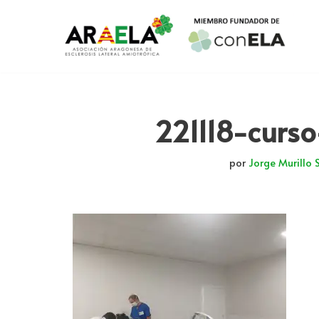
Saltar
al
contenido
221118-curs
por
Jorge Murillo 