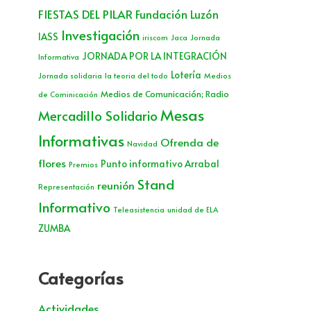
FIESTAS DEL PILAR
Fundación Luzón
Investigación
IASS
iriscom
Jaca
Jornada
JORNADA POR LA INTEGRACIÓN
Informativa
Lotería
Jornada solidaria
la teoria del todo
Medios
Medios de Comunicación; Radio
de Cominicación
Mesas
Mercadillo Solidario
Informativas
Ofrenda de
Navidad
flores
Punto informativo Arrabal
Premios
Stand
reunión
Representación
Informativo
Teleasistencia
unidad de ELA
ZUMBA
Categorías
Actividades