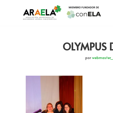
Saltar
al
contenido
OLYMPUS 
por
webmaster_