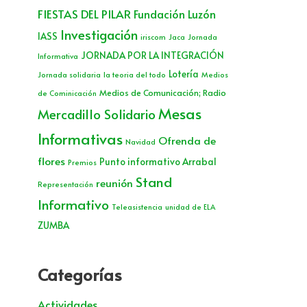
FIESTAS DEL PILAR
Fundación Luzón
Investigación
IASS
iriscom
Jaca
Jornada
JORNADA POR LA INTEGRACIÓN
Informativa
Lotería
Jornada solidaria
la teoria del todo
Medios
Medios de Comunicación; Radio
de Cominicación
Mesas
Mercadillo Solidario
Informativas
Ofrenda de
Navidad
flores
Punto informativo Arrabal
Premios
Stand
reunión
Representación
Informativo
Teleasistencia
unidad de ELA
ZUMBA
Categorías
Actividades