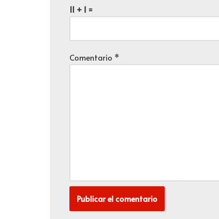
11 + 1 =
Comentario
*