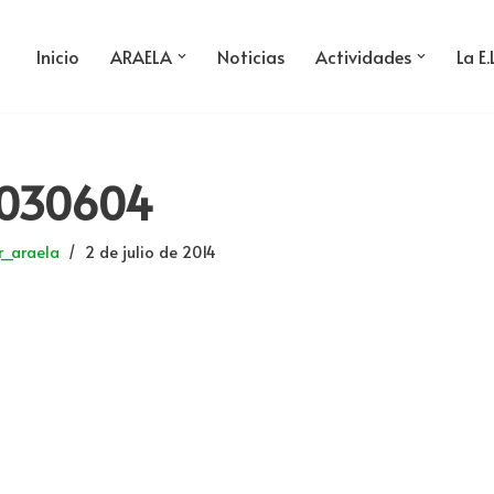
Inicio
ARAELA
Noticias
Actividades
La E.
1030604
_araela
2 de julio de 2014