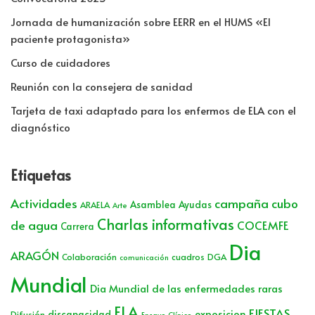
Jornada de humanización sobre EERR en el HUMS «El
paciente protagonista»
Curso de cuidadores
Reunión con la consejera de sanidad
Tarjeta de taxi adaptado para los enfermos de ELA con el
diagnóstico
Etiquetas
Actividades
campaña cubo
Asamblea
Ayudas
ARAELA
Arte
Charlas informativas
de agua
COCEMFE
Carrera
Dia
ARAGÓN
Colaboración
cuadros
DGA
comunicación
Mundial
Dia Mundial de las enfermedades raras
ELA
FIESTAS
exposicion
discapacidad
Difusión
Ensayo Clínico