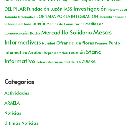
Investigación
DEL PILAR
Fundación Luzón
IASS
iriscom
Jaca
JORNADA POR LA INTEGRACIÓN
Jornada Informativa
Jornada solidaria
Lotería
Medios de
la teoria del todo
Medios de Cominicación
Mesas
Mercadillo Solidario
Comunicación; Radio
Informativas
Ofrenda de flores
Punto
Navidad
Premios
Stand
reunión
informativo Arrabal
Representación
Informativo
ZUMBA
Teleasistencia
unidad de ELA
Categorías
Actividades
ARAELA
Noticias
Ultimas Noticias