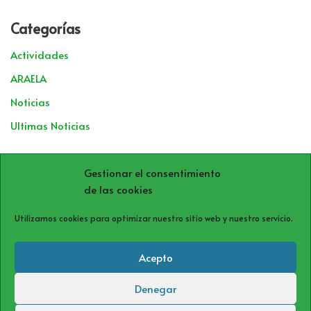
Categorías
Actividades
ARAELA
Noticias
Ultimas Noticias
Archivos
Gestionar el consentimiento
de las cookies
Utilizamos cookies para optimizar nuestro sitio web y nuestro servicio.
Acepto
Denegar
Política de cookies (UE)
Política de privacidad