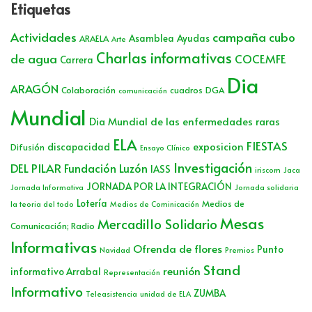
Etiquetas
Actividades
campaña cubo
Asamblea
Ayudas
ARAELA
Arte
Charlas informativas
de agua
COCEMFE
Carrera
Dia
ARAGÓN
Colaboración
cuadros
DGA
comunicación
Mundial
Dia Mundial de las enfermedades raras
ELA
FIESTAS
exposicion
discapacidad
Difusión
Ensayo Clínico
Investigación
DEL PILAR
Fundación Luzón
IASS
iriscom
Jaca
JORNADA POR LA INTEGRACIÓN
Jornada Informativa
Jornada solidaria
Lotería
Medios de
la teoria del todo
Medios de Cominicación
Mesas
Mercadillo Solidario
Comunicación; Radio
Informativas
Ofrenda de flores
Punto
Navidad
Premios
Stand
reunión
informativo Arrabal
Representación
Informativo
ZUMBA
Teleasistencia
unidad de ELA