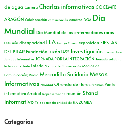
Charlas informativas
de agua
COCEMFE
Carrera
Dia
ARAGÓN
Colaboración
cuadros
DGA
comunicación
Mundial
Dia Mundial de las enfermedades raras
ELA
FIESTAS
exposicion
discapacidad
Difusión
Ensayo Clínico
Investigación
DEL PILAR
Fundación Luzón
IASS
iriscom
Jaca
JORNADA POR LA INTEGRACIÓN
Jornada Informativa
Jornada solidaria
Lotería
Medios de
la teoria del todo
Medios de Cominicación
Mesas
Mercadillo Solidario
Comunicación; Radio
Informativas
Ofrenda de flores
Punto
Navidad
Premios
Stand
reunión
informativo Arrabal
Representación
Informativo
ZUMBA
Teleasistencia
unidad de ELA
Categorías