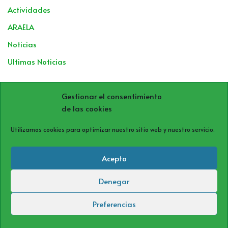
Actividades
ARAELA
Noticias
Ultimas Noticias
Archivos
Gestionar el consentimiento
de las cookies
Utilizamos cookies para optimizar nuestro sitio web y nuestro servicio.
Acepto
Denegar
Política de cookies (UE)
Política de privacidad
Aviso Legal
Preferencias
Neve
| Funciona gracias a
WordPress