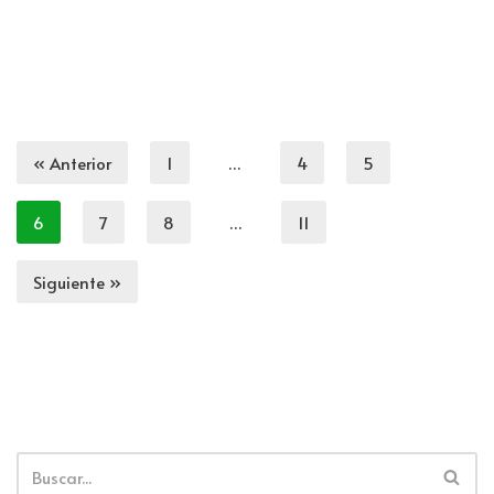
« Anterior
1
…
4
5
6
7
8
…
11
Siguiente »