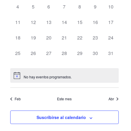
y
Eventos
0
0
0
0
0
0
0
Even
4
5
6
7
8
9
10
vistas
eventos,
eventos,
eventos,
eventos,
eventos,
eventos,
eventos,
de
0
0
0
0
0
0
0
11
12
13
14
15
16
17
eventos,
eventos,
eventos,
eventos,
eventos,
eventos,
eventos,
Eventos
0
0
0
0
0
0
0
18
19
20
21
22
23
24
eventos,
eventos,
eventos,
eventos,
eventos,
eventos,
eventos,
0
0
0
0
0
0
0
25
26
27
28
29
30
31
eventos,
eventos,
eventos,
eventos,
eventos,
eventos,
eventos,
No hay eventos programados.
Feb
Este mes
Abr
Suscribirse al calendario