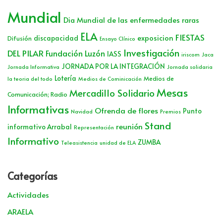
Mundial
Dia Mundial de las enfermedades raras
ELA
FIESTAS
exposicion
discapacidad
Difusión
Ensayo Clínico
Investigación
DEL PILAR
Fundación Luzón
IASS
iriscom
Jaca
JORNADA POR LA INTEGRACIÓN
Jornada Informativa
Jornada solidaria
Lotería
Medios de
la teoria del todo
Medios de Cominicación
Mesas
Mercadillo Solidario
Comunicación; Radio
Informativas
Ofrenda de flores
Punto
Navidad
Premios
Stand
reunión
informativo Arrabal
Representación
Informativo
ZUMBA
Teleasistencia
unidad de ELA
Categorías
Actividades
ARAELA