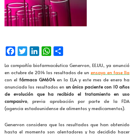
Fa
T
Li
W
C
ce
wi
n
h
o
La compañía biofarmacéutica Genervon, EE.UU., ya anunció
b
tt
k
at
m
en octubre de 2014 los resultados de un
ensayo en fase IIa
o
er
e
s
p
con el
fármaco GM604
en la ELA y este mes de enero ha
o
dI
A
ar
anunciado los resultados en
un único paciente con 10 años
de evolución que ha recibido el tratamiento en uso
k
n
p
tir
compasivo
, previa aprobación por parte de la FDA
p
(agencia estadounidense de alimentos y medicamentos).
Genervon considera que los resultados que han obtenido
hasta el momento son alentadores y ha decidido hacer