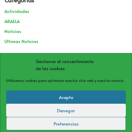
Categorías
Actividades
ARAELA
Noticias
Ultimas Noticias
Archivos
Gestionar el consentimiento
de las cookies
Utilizamos cookies para optimizar nuestro sitio web y nuestro servicio.
Acepto
Denegar
Política de cookies (UE)
Política de privacidad
Aviso Legal
Preferencias
Neve
| Funciona gracias a
WordPress