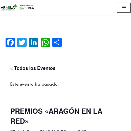
Saltar
al
contenido
Facebook
Twitter
LinkedIn
WhatsApp
Compartir
« Todos los Eventos
Este evento ha pasado.
PREMIOS «ARAGÓN EN LA
RED»