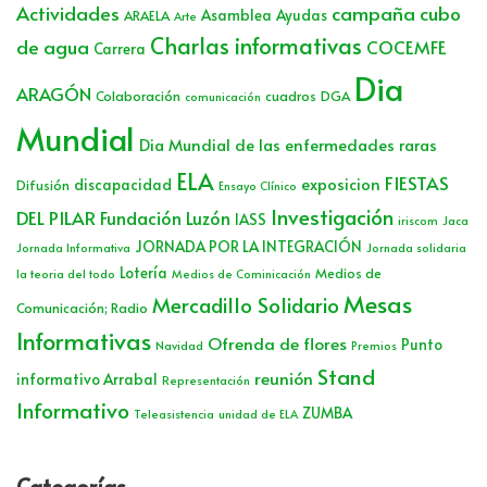
Actividades
campaña cubo
Asamblea
Ayudas
ARAELA
Arte
Charlas informativas
de agua
COCEMFE
Carrera
Dia
ARAGÓN
Colaboración
cuadros
DGA
comunicación
Mundial
Dia Mundial de las enfermedades raras
ELA
FIESTAS
exposicion
discapacidad
Difusión
Ensayo Clínico
Investigación
DEL PILAR
Fundación Luzón
IASS
iriscom
Jaca
JORNADA POR LA INTEGRACIÓN
Jornada Informativa
Jornada solidaria
Lotería
Medios de
la teoria del todo
Medios de Cominicación
Mesas
Mercadillo Solidario
Comunicación; Radio
Informativas
Ofrenda de flores
Punto
Navidad
Premios
Stand
reunión
informativo Arrabal
Representación
Informativo
ZUMBA
Teleasistencia
unidad de ELA