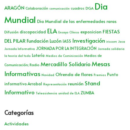
Dia
ARAGÓN
Colaboración
cuadros
DGA
comunicación
Mundial
Dia Mundial de las enfermedades raras
ELA
FIESTAS
exposicion
discapacidad
Difusión
Ensayo Clínico
Investigación
DEL PILAR
Fundación Luzón
IASS
iriscom
Jaca
JORNADA POR LA INTEGRACIÓN
Jornada Informativa
Jornada solidaria
Lotería
Medios de
la teoria del todo
Medios de Cominicación
Mesas
Mercadillo Solidario
Comunicación; Radio
Informativas
Ofrenda de flores
Punto
Navidad
Premios
Stand
reunión
informativo Arrabal
Representación
Informativo
ZUMBA
Teleasistencia
unidad de ELA
Categorías
Actividades