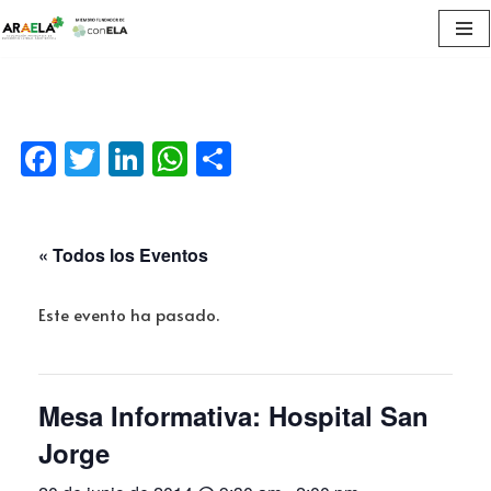
Saltar
al
contenido
Facebook
Twitter
LinkedIn
WhatsApp
Compartir
« Todos los Eventos
Este evento ha pasado.
Mesa Informativa: Hospital San
Jorge