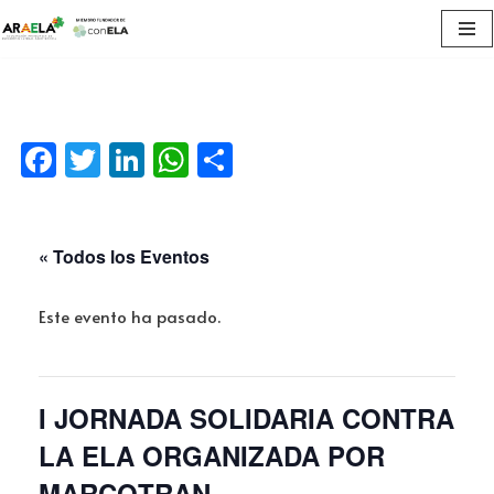
Saltar
al
contenido
Facebook
Twitter
LinkedIn
WhatsApp
Compartir
« Todos los Eventos
Este evento ha pasado.
I JORNADA SOLIDARIA CONTRA
LA ELA ORGANIZADA POR
MARCOTRAN