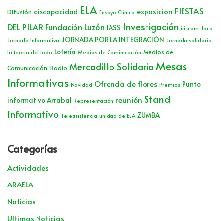
ELA
FIESTAS
exposicion
discapacidad
Difusión
Ensayo Clínico
Investigación
DEL PILAR
Fundación Luzón
IASS
iriscom
Jaca
JORNADA POR LA INTEGRACIÓN
Jornada Informativa
Jornada solidaria
Lotería
Medios de
la teoria del todo
Medios de Cominicación
Mesas
Mercadillo Solidario
Comunicación; Radio
Informativas
Ofrenda de flores
Punto
Navidad
Premios
Stand
reunión
informativo Arrabal
Representación
Informativo
ZUMBA
Teleasistencia
unidad de ELA
Categorías
Actividades
ARAELA
Noticias
Ultimas Noticias