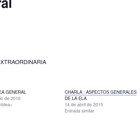
al
r
EXTRAORDINARIA
EA GENERAL
CHARLA : ASPECTOS GENERALES
nio de 2016
DE LA ELA
mblea»
14 de abril de 2015
Entrada similar
r