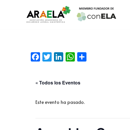
Saltar
al
contenido
Facebook
Twitter
LinkedIn
WhatsApp
Compartir
« Todos los Eventos
Este evento ha pasado.