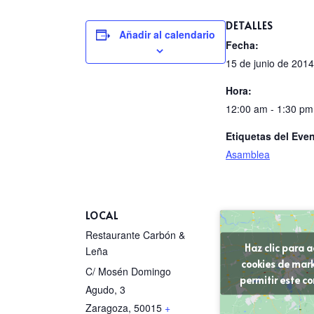
DETALLES
Añadir al calendario
Fecha:
15 de junio de 2014
Hora:
12:00 am - 1:30 pm
Etiquetas del Even
Asamblea
LOCAL
Restaurante Carbón &
Haz clic para 
Leña
cookies de mark
C/ Mosén Domingo
permitir este c
Agudo, 3
Zaragoza
,
50015
+