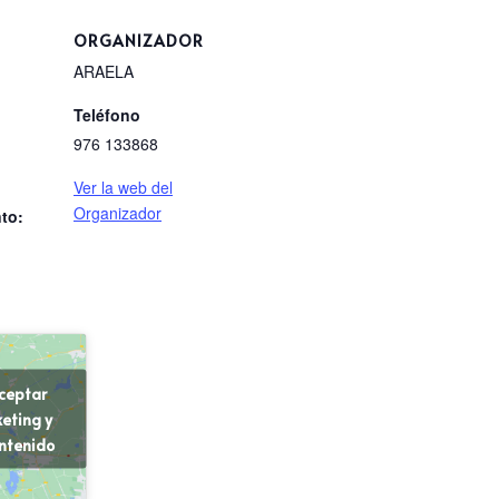
ORGANIZADOR
ARAELA
Teléfono
976 133868
Ver la web del
Organizador
to:
aceptar
eting y
ontenido