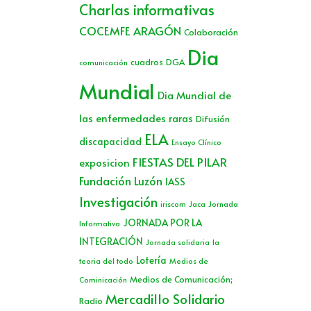
Charlas informativas
COCEMFE ARAGÓN
Colaboración
Dia
cuadros
DGA
comunicación
Mundial
Dia Mundial de
las enfermedades raras
Difusión
ELA
discapacidad
Ensayo Clínico
FIESTAS DEL PILAR
exposicion
Fundación Luzón
IASS
Investigación
iriscom
Jaca
Jornada
JORNADA POR LA
Informativa
INTEGRACIÓN
Jornada solidaria
la
Lotería
teoria del todo
Medios de
Medios de Comunicación;
Cominicación
Mercadillo Solidario
Radio