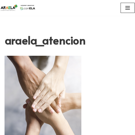
Saltar
al
contenido
araela_atencion