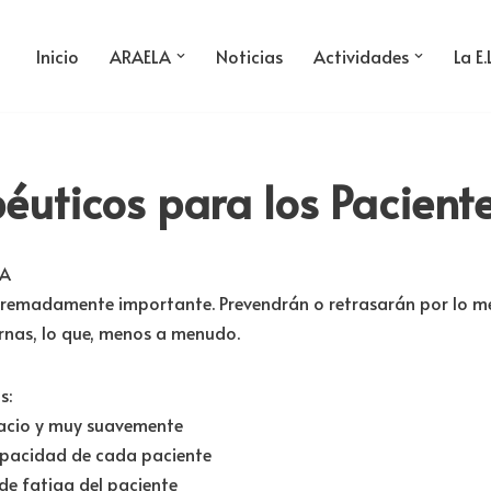
Inicio
ARAELA
Noticias
Actividades
La E.
apéuticos para los Pacient
LA
extremadamente importante. Prevendrán o retrasarán por lo
ernas, lo que, menos a menudo.
s:
pacio y muy suavemente
 capacidad de cada paciente
 de fatiga del paciente