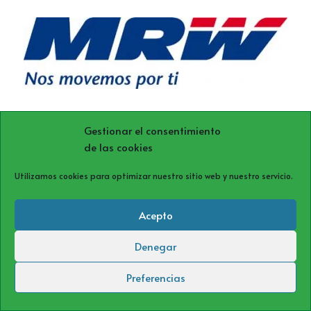
Gestionar el consentimiento
de las cookies
Utilizamos cookies para optimizar nuestro sitio web y nuestro servicio.
Acepto
Denegar
Política de cookies (UE)
Política de privacidad
Aviso Legal
Preferencias
Neve
| Funciona gracias a
WordPress