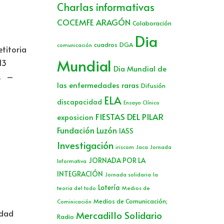
Charlas informativas
COCEMFE ARAGÓN
Colaboración
Dia
cuadros
DGA
comunicación
etitoria
Mundial
13
Dia Mundial de
E. –
las enfermedades raras
Difusión
ELA
discapacidad
Ensayo Clínico
FIESTAS DEL PILAR
exposicion
Fundación Luzón
IASS
Investigación
iriscom
Jaca
Jornada
JORNADA POR LA
Informativa
INTEGRACIÓN
Jornada solidaria
la
Lotería
teoria del todo
Medios de
Medios de Comunicación;
Cominicación
edad
Mercadillo Solidario
Radio