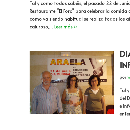
Tal y como todos sabéis, el pasado 22 de Junio
Restaurante “El Foro” para celebrar la comida
como va siendo habitual se realiza todos los a
caluroso,…
Leer más »
DI
IN
por
w
Tal 
del 
e in
enfe