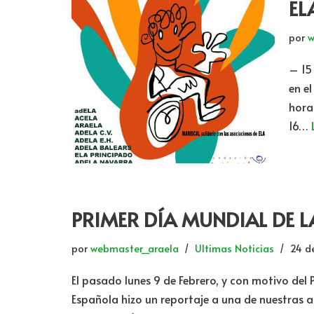
EL
por
w
– 15
en e
hora
16…
PRIMER DÍA MUNDIAL DE 
por
webmaster_araela
Ultimas Noticias
24 d
El pasado lunes 9 de Febrero, y con motivo de
Española hizo un reportaje a una de nuestras a