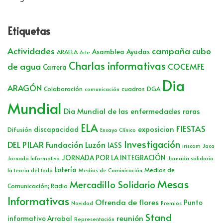
Etiquetas
Actividades
campaña cubo
Asamblea
Ayudas
ARAELA
Arte
Charlas informativas
de agua
COCEMFE
Carrera
Dia
ARAGÓN
Colaboración
cuadros
DGA
comunicación
Mundial
Dia Mundial de las enfermedades raras
ELA
FIESTAS
exposicion
discapacidad
Difusión
Ensayo Clínico
Investigación
DEL PILAR
Fundación Luzón
IASS
iriscom
Jaca
JORNADA POR LA INTEGRACIÓN
Jornada Informativa
Jornada solidaria
Lotería
Medios de
la teoria del todo
Medios de Cominicación
Mesas
Mercadillo Solidario
Comunicación; Radio
Informativas
Ofrenda de flores
Punto
Navidad
Premios
Stand
reunión
informativo Arrabal
Representación