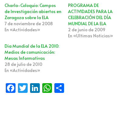
Charla-Coloquio: Campos
PROGRAMA DE
de Investigación abiertos en
ACTIVIDADES PARA LA
Zaragoza sobre la ELA
CELEBRACIÓN DEL DÍA
7 de noviembre de 2008
MUNDIAL DE LA ELA
En «Actividades»
2 de junio de 2009
En «Ultimas Noticias»
Dia Mundial de la ELA 2010:
Medios de comunicación:
Mesas Informativas
28 de julio de 2010
En «Actividades»
Fa
T
Li
W
C
ce
wi
n
h
o
b
tt
k
at
m
o
er
e
s
p
o
dI
A
ar