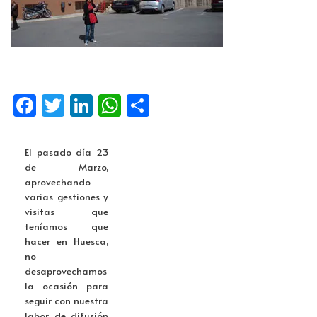
Fa
T
Li
W
C
ce
wi
n
h
o
b
tt
k
at
m
El pasado día 23
o
er
e
s
p
de Marzo,
aprovechando
o
dI
A
ar
varias gestiones y
k
n
p
tir
visitas que
teníamos que
p
hacer en Huesca,
no
desaprovechamos
la ocasión para
seguir con nuestra
labor de difusión