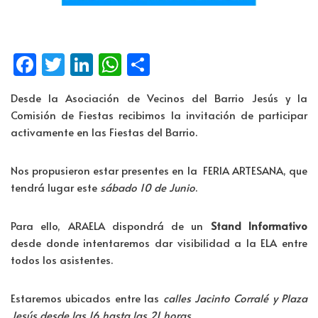
Fa
T
Li
W
C
ce
wi
n
h
o
Desde la Asociación de Vecinos del Barrio Jesús y la
b
tt
k
at
m
Comisión de Fiestas recibimos la invitación de participar
o
er
e
s
p
activamente en las Fiestas del Barrio.
o
dI
A
ar
Nos propusieron estar presentes en la FERIA ARTESANA, que
k
n
p
tir
tendrá lugar este
sábado 10 de Junio
.
p
Para ello, ARAELA dispondrá de un
Stand Informativo
desde donde intentaremos dar visibilidad a la ELA entre
todos los asistentes.
Estaremos ubicados entre las
calles Jacinto Corralé y Plaza
Jesús desde las 16 hasta las 21 horas.