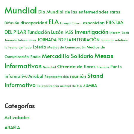
Mundial
Dia Mundial de las enfermedades raras
ELA
FIESTAS
exposicion
discapacidad
Difusión
Ensayo Clínico
Investigación
DEL PILAR
Fundación Luzón
IASS
iriscom
Jaca
JORNADA POR LA INTEGRACIÓN
Jornada Informativa
Jornada solidaria
Lotería
Medios de
la teoria del todo
Medios de Cominicación
Mesas
Mercadillo Solidario
Comunicación; Radio
Informativas
Ofrenda de flores
Punto
Navidad
Premios
Stand
reunión
informativo Arrabal
Representación
Informativo
ZUMBA
Teleasistencia
unidad de ELA
Categorías
Actividades
ARAELA