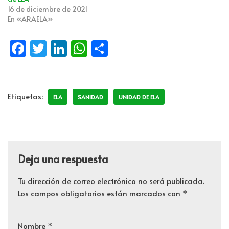
16 de diciembre de 2021
En «ARAELA»
Fa
T
Li
W
C
ce
wi
n
h
o
b
tt
k
at
m
o
er
e
s
p
Etiquetas:
ELA
SANIDAD
UNIDAD DE ELA
o
dI
A
ar
k
n
p
tir
p
Deja una respuesta
Tu dirección de correo electrónico no será publicada.
Los campos obligatorios están marcados con
*
Nombre
*