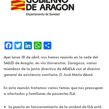
Fa
T
Li
W
C
ce
wi
n
h
o
Ayer lunes 18 de abril, nos hemos reunido en la sede del
b
tt
k
at
m
SALUD de Aragón, en vía Universitas, Zaragoza, varios
o
er
e
s
p
miembros de la junta directiva de ARAELA con el director
o
dI
A
ar
general de asistencia sanitaria, D. José María Abad.
k
n
p
tir
En esta reunión tratamos varios temas que nos preocupan
p
a afectados y familiares de pacientes ELA.
La puesta en funcionamiento de la unidad de ELA está