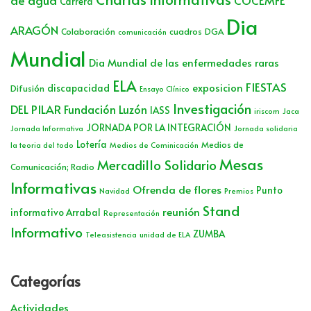
COCEMFE
Carrera
Dia
ARAGÓN
Colaboración
cuadros
DGA
comunicación
Mundial
Dia Mundial de las enfermedades raras
ELA
FIESTAS
exposicion
discapacidad
Difusión
Ensayo Clínico
Investigación
DEL PILAR
Fundación Luzón
IASS
iriscom
Jaca
JORNADA POR LA INTEGRACIÓN
Jornada Informativa
Jornada solidaria
Lotería
Medios de
la teoria del todo
Medios de Cominicación
Mesas
Mercadillo Solidario
Comunicación; Radio
Informativas
Ofrenda de flores
Punto
Navidad
Premios
Stand
reunión
informativo Arrabal
Representación
Informativo
ZUMBA
Teleasistencia
unidad de ELA
Categorías
Actividades