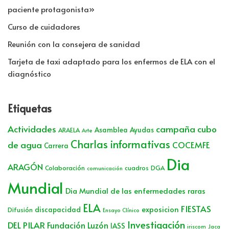
paciente protagonista»
Curso de cuidadores
Reunión con la consejera de sanidad
Tarjeta de taxi adaptado para los enfermos de ELA con el
diagnóstico
Etiquetas
Actividades
campaña cubo
Asamblea
Ayudas
ARAELA
Arte
Charlas informativas
de agua
COCEMFE
Carrera
Dia
ARAGÓN
Colaboración
cuadros
DGA
comunicación
Mundial
Dia Mundial de las enfermedades raras
ELA
FIESTAS
exposicion
discapacidad
Difusión
Ensayo Clínico
Investigación
DEL PILAR
Fundación Luzón
IASS
iriscom
Jaca