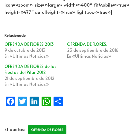
icon=»zoom» size=»large» width=»400″ fitMobile=»true»
height=»477″ autoHeight=»true» lightbox=»true»]
Relacionado
OFRENDA DE FLORES 2013
OFRENDA DE FLORES.
9 de octubre de 2013
23 de septiembre de 2016
En «Ultimas Noticias»
En «Ultimas Noticias»
OFRENDA DE FLORES de las
Fiestas del Pilar 2012
21 de septiembre de 2012
En «Ultimas Noticias»
Fa
T
Li
W
C
ce
wi
n
h
o
b
tt
k
at
m
o
er
e
s
p
Etiquetas:
OFRENDA DE FLORES