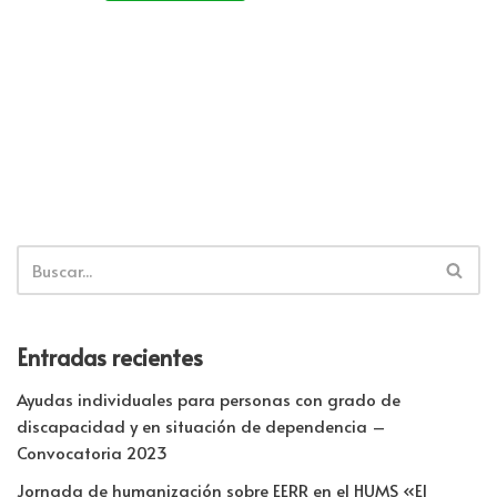
o
dI
A
ar
k
n
p
tir
p
Entradas recientes
Ayudas individuales para personas con grado de
discapacidad y en situación de dependencia –
Convocatoria 2023
Jornada de humanización sobre EERR en el HUMS «El