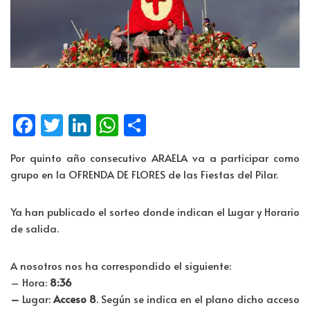
Fa
T
Li
W
C
ce
wi
n
h
o
Por quinto año consecutivo ARAELA va a participar como
b
tt
k
at
m
grupo en la OFRENDA DE FLORES de las Fiestas del Pilar.
o
er
e
s
p
o
dI
A
ar
Ya han publicado el sorteo donde indican el Lugar y Horario
de salida.
k
n
p
tir
p
A nosotros nos ha correspondido el siguiente:
– Hora:
8:36
–
Lugar:
Acceso 8
. Según se indica en el plano dicho acceso