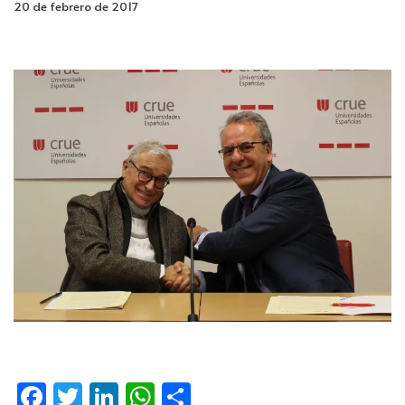
20 de febrero de 2017
Fa
T
Li
W
C