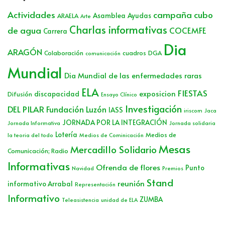
Actividades
campaña cubo
Asamblea
Ayudas
ARAELA
Arte
Charlas informativas
de agua
COCEMFE
Carrera
Dia
ARAGÓN
Colaboración
cuadros
DGA
comunicación
Mundial
Dia Mundial de las enfermedades raras
ELA
FIESTAS
exposicion
discapacidad
Difusión
Ensayo Clínico
Investigación
DEL PILAR
Fundación Luzón
IASS
iriscom
Jaca
JORNADA POR LA INTEGRACIÓN
Jornada Informativa
Jornada solidaria
Lotería
Medios de
la teoria del todo
Medios de Cominicación
Mesas
Mercadillo Solidario
Comunicación; Radio
Informativas
Ofrenda de flores
Punto
Navidad
Premios
Stand
reunión
informativo Arrabal
Representación
Informativo
ZUMBA
Teleasistencia
unidad de ELA