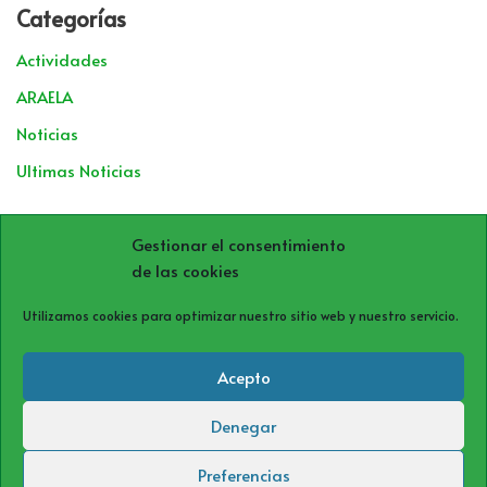
Categorías
Actividades
ARAELA
Noticias
Ultimas Noticias
Archivos
Gestionar el consentimiento
de las cookies
Utilizamos cookies para optimizar nuestro sitio web y nuestro servicio.
Acepto
Denegar
Política de cookies (UE)
Política de privacidad
Aviso Legal
Preferencias