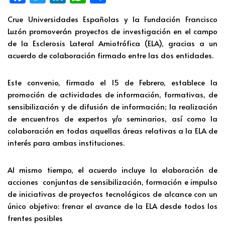
ce
wi
n
h
o
Crue Universidades Españolas y la Fundación Francisco
b
tt
k
at
m
Luzón promoverán proyectos de investigación en el campo
o
er
e
s
p
de la Esclerosis Lateral Amiotrófica (ELA), gracias a un
o
dI
A
ar
acuerdo de colaboración firmado entre las dos entidades.
k
n
p
tir
Este convenio, firmado el 15 de Febrero, establece la
p
promoción de actividades de información, formativas, de
sensibilización y de difusión de información; la realización
de encuentros de expertos y/o seminarios, así como la
colaboración en todas aquellas áreas relativas a la ELA de
interés para ambas instituciones.
Al mismo tiempo, el acuerdo incluye la elaboración de
acciones conjuntas de sensibilización, formación e impulso
de iniciativas de proyectos tecnológicos de alcance con un
único objetivo: frenar el avance de la ELA desde todos los
frentes posibles