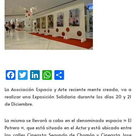
Fa
T
Li
W
C
ce
wi
n
h
o
La Asociación Espacio y Arte reciente mente creada, va a
b
tt
k
at
m
realizar una Exposición Solidaria durante los días 20 y 21
o
er
e
s
p
de Diciembre.
o
dI
A
ar
La misma se llevará a cabo en el denominado espacio » El
k
n
p
tir
Potrero «, que está situado en el Actur y está ubicado entre
p
las calles Cineasta Segundo de Chomón y Cineasta Jose