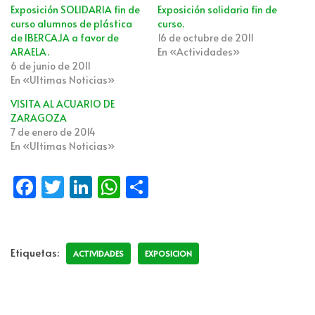
Exposición SOLIDARIA fin de
Exposición solidaria fin de
curso alumnos de plástica
curso.
de IBERCAJA a favor de
16 de octubre de 2011
ARAELA.
En «Actividades»
6 de junio de 2011
En «Ultimas Noticias»
VISITA AL ACUARIO DE
ZARAGOZA
7 de enero de 2014
En «Ultimas Noticias»
Fa
T
Li
W
C
ce
wi
n
h
o
b
tt
k
at
m
o
er
e
s
p
Etiquetas:
ACTIVIDADES
EXPOSICION
o
dI
A
ar
k
n
p
tir