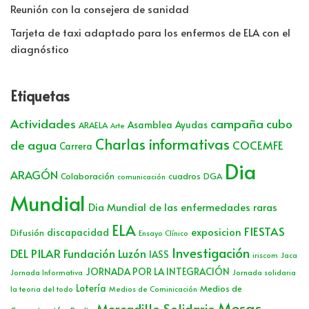
Reunión con la consejera de sanidad
Tarjeta de taxi adaptado para los enfermos de ELA con el
diagnóstico
Etiquetas
Actividades
campaña cubo
Asamblea
Ayudas
ARAELA
Arte
Charlas informativas
de agua
COCEMFE
Carrera
Dia
ARAGÓN
Colaboración
cuadros
DGA
comunicación
Mundial
Dia Mundial de las enfermedades raras
ELA
FIESTAS
exposicion
discapacidad
Difusión
Ensayo Clínico
Investigación
DEL PILAR
Fundación Luzón
IASS
iriscom
Jaca
JORNADA POR LA INTEGRACIÓN
Jornada Informativa
Jornada solidaria
Lotería
Medios de
la teoria del todo
Medios de Cominicación
Mesas
Mercadillo Solidario