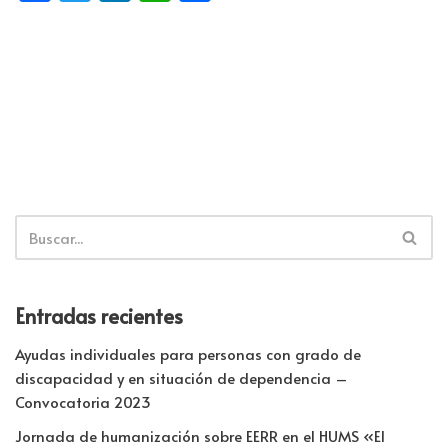
ce
wi
n
h
o
b
tt
k
at
m
o
er
e
s
p
o
dI
A
ar
k
n
p
tir
p
Entradas recientes
Ayudas individuales para personas con grado de
discapacidad y en situación de dependencia –
Convocatoria 2023
Jornada de humanización sobre EERR en el HUMS «El