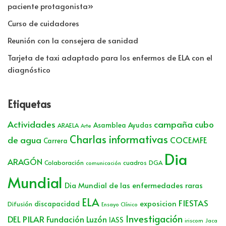
paciente protagonista»
Curso de cuidadores
Reunión con la consejera de sanidad
Tarjeta de taxi adaptado para los enfermos de ELA con el
diagnóstico
Etiquetas
Actividades
campaña cubo
Asamblea
Ayudas
ARAELA
Arte
Charlas informativas
de agua
COCEMFE
Carrera
Dia
ARAGÓN
Colaboración
cuadros
DGA
comunicación
Mundial
Dia Mundial de las enfermedades raras
ELA
FIESTAS
exposicion
discapacidad
Difusión
Ensayo Clínico
Investigación
DEL PILAR
Fundación Luzón
IASS
iriscom
Jaca