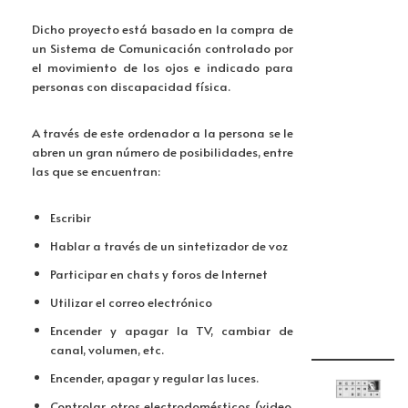
k
n
p
tir
Dicho proyecto está basado en la compra de
p
un Sistema de Comunicación controlado por
el movimiento de los ojos e indicado para
personas con discapacidad física.
A través de este ordenador a la persona se le
abren un gran número de posibilidades, entre
las que se encuentran:
Escribir
Hablar a través de un sintetizador de voz
Participar en chats y foros de Internet
Utilizar el correo electrónico
Encender y apagar la TV, cambiar de
canal, volumen, etc.
Encender, apagar y regular las luces.
Controlar otros electrodomésticos (video,