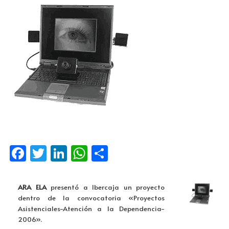
Fa
T
Li
W
C
ce
wi
n
h
o
b
tt
k
at
m
ARA ELA
presentó a Ibercaja un proyecto
o
er
e
s
p
dentro de la convocatoria «Proyectos
Asistenciales-Atención a la Dependencia-
o
dI
A
ar
2006».