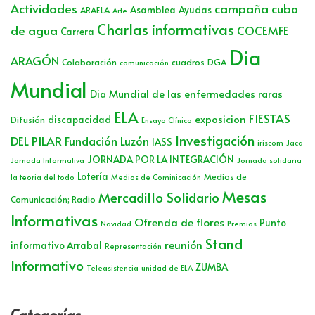
Actividades
campaña cubo
Asamblea
Ayudas
ARAELA
Arte
Charlas informativas
de agua
COCEMFE
Carrera
Dia
ARAGÓN
Colaboración
cuadros
DGA
comunicación
Mundial
Dia Mundial de las enfermedades raras
ELA
FIESTAS
exposicion
discapacidad
Difusión
Ensayo Clínico
Investigación
DEL PILAR
Fundación Luzón
IASS
iriscom
Jaca
JORNADA POR LA INTEGRACIÓN
Jornada Informativa
Jornada solidaria
Lotería
Medios de
la teoria del todo
Medios de Cominicación
Mesas
Mercadillo Solidario
Comunicación; Radio
Informativas
Ofrenda de flores
Punto
Navidad
Premios
Stand
reunión
informativo Arrabal
Representación
Informativo
ZUMBA
Teleasistencia
unidad de ELA
Categorías