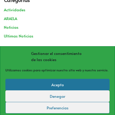
Actividades
ARAELA
Noticias
Ultimas Noticias
Archivos
Gestionar el consentimiento
de las cookies
Utilizamos cookies para optimizar nuestro sitio web y nuestro servicio.
Acepto
Denegar
Política de cookies (UE)
Política de privacidad
Aviso Legal
Preferencias
Neve
| Funciona gracias a
WordPress