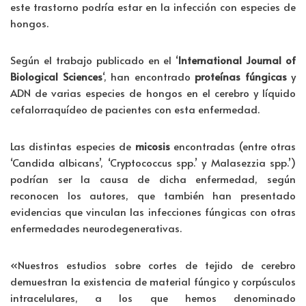
k
n
p
tir
este trastorno podría estar en la infección con especies de
p
hongos.
Según el trabajo publicado en el ‘
International Journal of
Biological Sciences
‘, han encontrado
proteínas fúngicas
y
ADN de varias especies de hongos en el cerebro y líquido
cefalorraquídeo de pacientes con esta enfermedad.
Las distintas especies de
micosis
encontradas (entre otras
‘Candida albicans’, ‘Cryptococcus spp.’ y Malasezzia spp.’)
podrían ser la causa de dicha enfermedad, según
reconocen los autores, que también han presentado
evidencias que vinculan las infecciones fúngicas con otras
enfermedades neurodegenerativas.
«Nuestros estudios sobre cortes de tejido de cerebro
demuestran la existencia de material fúngico y corpúsculos
intracelulares, a los que hemos denominado