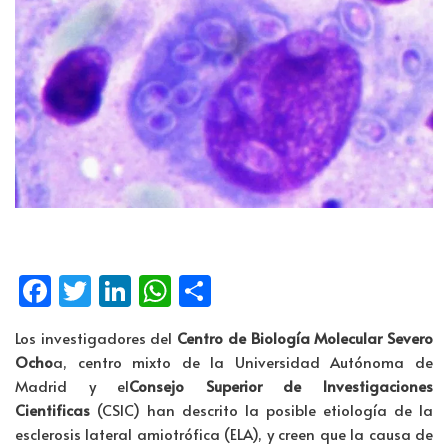
Fa
T
Li
W
C
ce
wi
n
h
o
Los investigadores del
Centro de Biología Molecular Severo
b
tt
k
at
m
Ocho
a, centro mixto de la Universidad Autónoma de
o
er
e
s
p
Madrid y el
Consejo Superior de Investigaciones
o
dI
A
ar
Cientificas
(CSIC) han descrito la posible etiología de la
esclerosis lateral amiotrófica (ELA), y creen que la causa de