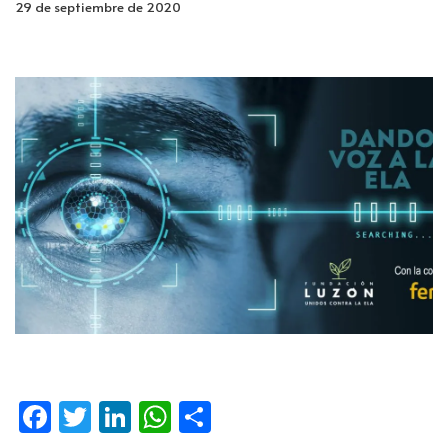
29 de septiembre de 2020
Fa
T
Li
W
C