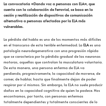
ce
wi
n
h
o
La convocatoria «Dando voz a personas con ELA», que
b
tt
k
at
m
cuenta con la colaboración de Ferrovial, se basa en la
o
er
e
s
p
cesión y reutilización de dispositivos de comunicación
o
dI
A
ar
alternativa a personas afectadas por la ELA más
vulnerables.
k
n
p
tir
p
La pérdida del habla es uno de los momentos más difíciles
en el transcurso de esta terrible enfermedad. La
ELA
es una
patología neurodegenerativa con una progresión rápida
que se caracteriza por la pérdida gradual de las neuronas
motoras, aquellas que controlan la musculatura voluntaria.
De esta manera, una persona enferma de ELA va
perdiendo, progresivamente, la capacidad de moverse, de
comer, de hablar, hasta que finalmente dejan de poder
respirar por sí mismos. Sin embargo, la ELA no suele producir
daños en la capacidad cognitiva de quien la padece. Nos
encontramos, por tanto, con personas enfermas
totalmente dependientes y totalmente conscientes de lo