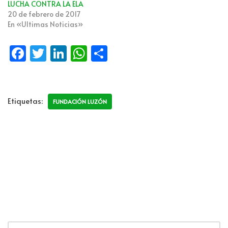
LUCHA CONTRA LA ELA
20 de febrero de 2017
En «Ultimas Noticias»
Fa
T
Li
W
C
ce
wi
n
h
o
b
tt
k
at
m
o
er
e
s
p
Etiquetas:
FUNDACIÓN LUZÓN
o
dI
A
ar
k
n
p
tir
p