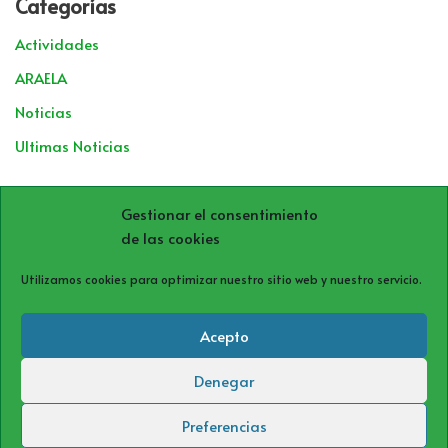
Categorías
Actividades
ARAELA
Noticias
Ultimas Noticias
Archivos
Gestionar el consentimiento
de las cookies
Utilizamos cookies para optimizar nuestro sitio web y nuestro servicio.
Acepto
Denegar
Política de cookies (UE)
Política de privacidad
Aviso Legal
Preferencias