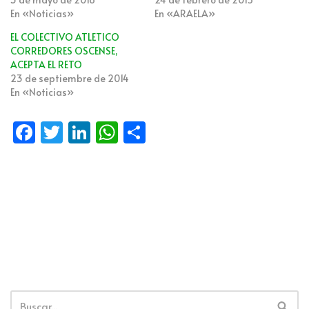
En «Noticias»
En «ARAELA»
EL COLECTIVO ATLETICO
CORREDORES OSCENSE,
ACEPTA EL RETO
23 de septiembre de 2014
En «Noticias»
Fa
T
Li
W
C
ce
wi
n
h
o
b
tt
k
at
m
o
er
e
s
p
o
dI
A
ar
k
n
p
tir
p