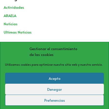
Actividades
ARAELA
Noticias
Ultimas Noticias
Archivos
Gestionar el consentimiento
de las cookies
Utilizamos cookies para optimizar nuestro sitio web y nuestro servicio.
Acepto
Denegar
Política de cookies (UE)
Política de privacidad
Aviso Legal
Preferencias
Neve
| Funciona gracias a
WordPress