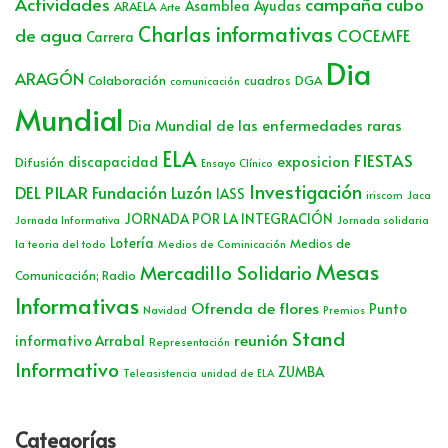
Actividades
campaña cubo
Asamblea
Ayudas
ARAELA
Arte
Charlas informativas
de agua
COCEMFE
Carrera
Dia
ARAGÓN
Colaboración
cuadros
DGA
comunicación
Mundial
Dia Mundial de las enfermedades raras
ELA
FIESTAS
exposicion
discapacidad
Difusión
Ensayo Clínico
Investigación
DEL PILAR
Fundación Luzón
IASS
iriscom
Jaca
JORNADA POR LA INTEGRACIÓN
Jornada Informativa
Jornada solidaria
Lotería
Medios de
la teoria del todo
Medios de Cominicación
Mesas
Mercadillo Solidario
Comunicación; Radio
Informativas
Ofrenda de flores
Punto
Navidad
Premios
Stand
reunión
informativo Arrabal
Representación
Informativo
ZUMBA
Teleasistencia
unidad de ELA
Categorías