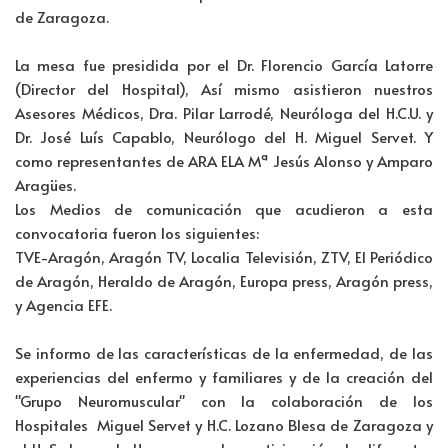
o
er
e
s
p
de Zaragoza.
o
dI
A
ar
La mesa fue presidida por el Dr. Florencio García Latorre
k
n
p
tir
(Director del Hospital), Así mismo asistieron nuestros
p
Asesores Médicos, Dra. Pilar Larrodé, Neuróloga del H.C.U. y
Dr. José Luís Capablo, Neurólogo del H. Miguel Servet. Y
como representantes de ARA ELA Mª Jesús Alonso y Amparo
Aragües.
Los Medios de comunicación que acudieron a esta
convocatoria fueron los siguientes:
TVE-Aragón, Aragón TV, Localia Televisión, ZTV, El Periódico
de Aragón, Heraldo de Aragón, Europa press, Aragón press,
y Agencia EFE.
Se informo de las características de la enfermedad, de las
experiencias del enfermo y familiares y de la creación del
"Grupo Neuromuscular" con la colaboración de los
Hospitales Miguel Servet y H.C. Lozano Blesa de Zaragoza y