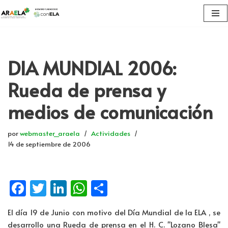
Saltar
al
contenido
DIA MUNDIAL 2006:
Rueda de prensa y
medios de comunicación
por
webmaster_araela
Actividades
14 de septiembre de 2006
Fa
T
Li
W
C
ce
wi
n
h
o
El día 19 de Junio con motivo del Día Mundial de la ELA , se
b
tt
k
at
m
desarrollo una Rueda de prensa en el H. C. "Lozano Blesa"