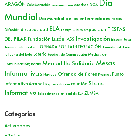
Dia
ARAGÓN
Colaboración
cuadros
DGA
comunicación
Mundial
Dia Mundial de las enfermedades raras
ELA
FIESTAS
exposicion
discapacidad
Difusión
Ensayo Clínico
Investigación
DEL PILAR
Fundación Luzón
IASS
iriscom
Jaca
JORNADA POR LA INTEGRACIÓN
Jornada Informativa
Jornada solidaria
Lotería
Medios de
la teoria del todo
Medios de Cominicación
Mesas
Mercadillo Solidario
Comunicación; Radio
Informativas
Ofrenda de flores
Punto
Navidad
Premios
Stand
reunión
informativo Arrabal
Representación
Informativo
ZUMBA
Teleasistencia
unidad de ELA
Categorías
Actividades
ARAELA