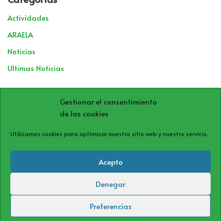
Actividades
ARAELA
Noticias
Ultimas Noticias
Archivos
Gestionar el consentimiento
de las cookies
Utilizamos cookies para optimizar nuestro sitio web y nuestro servicio.
Acepto
Denegar
Política de cookies (UE)
Política de privacidad
Aviso Legal
Preferencias
Neve
| Funciona gracias a
WordPress