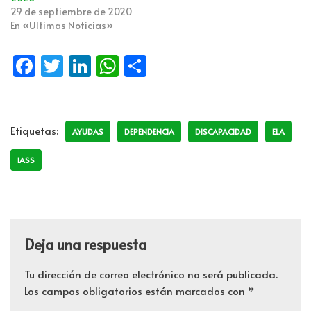
29 de septiembre de 2020
En «Ultimas Noticias»
Fa
T
Li
W
C
ce
wi
n
h
o
b
tt
k
at
m
o
er
e
s
p
Etiquetas:
AYUDAS
DEPENDENCIA
DISCAPACIDAD
ELA
o
dI
A
ar
IASS
k
n
p
tir
p
Deja una respuesta
Tu dirección de correo electrónico no será publicada.
Los campos obligatorios están marcados con
*