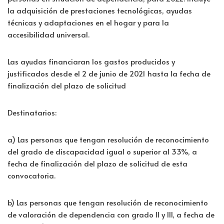
o
dI
A
ar
la adquisición de prestaciones tecnológicas, ayudas
k
n
p
tir
técnicas y adaptaciones en el hogar y para la
p
accesibilidad universal.
Las ayudas financiaran los gastos producidos y
justificados desde el 2 de junio de 2021 hasta la fecha de
finalización del plazo de solicitud
Destinatarios:
a) Las personas que tengan resolución de reconocimiento
del grado de discapacidad igual o superior al 33%, a
fecha de finalización del plazo de solicitud de esta
convocatoria.
b) Las personas que tengan resolución de reconocimiento
de valoración de dependencia con grado II y III, a fecha de