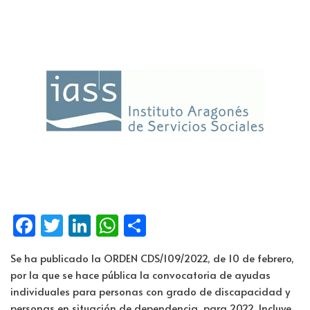
Fa
T
Li
W
C
ce
wi
n
h
o
Se ha publicado la ORDEN CDS/109/2022, de 10 de febrero,
b
tt
k
at
m
por la que se hace pública la convocatoria​ de ayudas
o
er
e
s
p
individuales para personas con grado de discapacidad y
personas en situación de dependencia, para 2022. Incluye