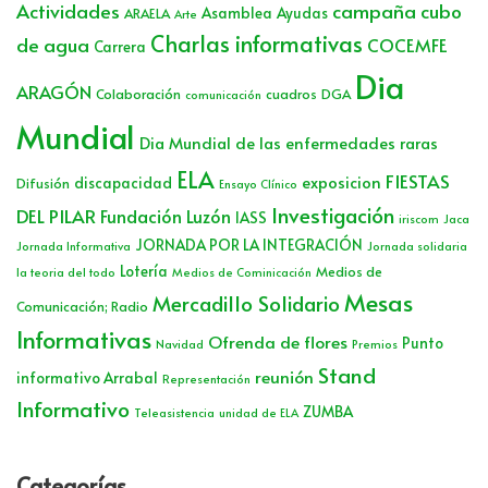
Actividades
campaña cubo
Asamblea
Ayudas
ARAELA
Arte
Charlas informativas
de agua
COCEMFE
Carrera
Dia
ARAGÓN
Colaboración
cuadros
DGA
comunicación
Mundial
Dia Mundial de las enfermedades raras
ELA
FIESTAS
exposicion
discapacidad
Difusión
Ensayo Clínico
Investigación
DEL PILAR
Fundación Luzón
IASS
iriscom
Jaca
JORNADA POR LA INTEGRACIÓN
Jornada Informativa
Jornada solidaria
Lotería
Medios de
la teoria del todo
Medios de Cominicación
Mesas
Mercadillo Solidario
Comunicación; Radio
Informativas
Ofrenda de flores
Punto
Navidad
Premios
Stand
reunión
informativo Arrabal
Representación
Informativo
ZUMBA
Teleasistencia
unidad de ELA
Categorías