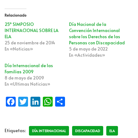
Relacionado
25º SIMPOSIO
Día Nacional de la
INTERNACIONAL SOBRE LA
Convención Internacional
ELA
sobre los Derechos de las
25 de noviembre de 2014
Personas con Discapacidad
En «Noticias»
5 de mayo de 2022
En «Actividades»
Día Internacional de las
Familias 2009
8 de mayo de 2009
En «Ultimas Noticias»
Fa
T
Li
W
C
ce
wi
n
h
o
b
tt
k
at
m
o
er
e
s
p
Etiquetas:
DÍA INTERNACIONAL
DISCAPACIDAD
ELA