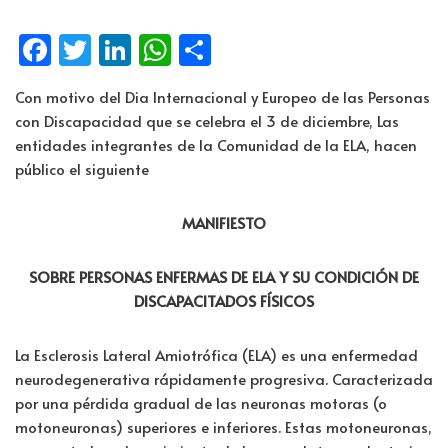
Fa
T
Li
W
C
ce
wi
n
h
o
Con motivo del Dia Internacional y Europeo de las Personas
b
tt
k
at
m
con Discapacidad que se celebra el 3 de diciembre, Las
o
er
e
s
p
entidades integrantes de la Comunidad de la ELA, hacen
o
dI
A
ar
público el siguiente
k
n
p
tir
MANIFIESTO
p
SOBRE PERSONAS ENFERMAS DE ELA Y SU CONDICIÓN DE
DISCAPACITADOS FÍSICOS
La Esclerosis Lateral Amiotrófica (ELA) es una enfermedad
neurodegenerativa rápidamente progresiva. Caracterizada
por una pérdida gradual de las neuronas motoras (o
motoneuronas) superiores e inferiores. Estas motoneuronas,