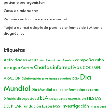
paciente protagonista»
Curso de cuidadores
Reunión con la consejera de sanidad
Tarjeta de taxi adaptado para los enfermos de ELA con el
diagnóstico
Etiquetas
Actividades
campaña cubo
Asamblea
Ayudas
ARAELA
Arte
Charlas informativas
de agua
COCEMFE
Carrera
Dia
ARAGÓN
Colaboración
cuadros
DGA
comunicación
Mundial
Dia Mundial de las enfermedades raras
ELA
FIESTAS
exposicion
discapacidad
Difusión
Ensayo Clínico
Investigación
DEL PILAR
Fundación Luzón
IASS
iriscom
Jaca