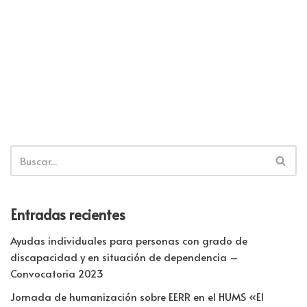
o
dI
A
ar
k
n
p
tir
p
Entradas recientes
Ayudas individuales para personas con grado de
discapacidad y en situación de dependencia –
Convocatoria 2023
Jornada de humanización sobre EERR en el HUMS «El