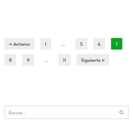
« Anterior
1
…
5
6
7
8
9
…
11
Siguiente »