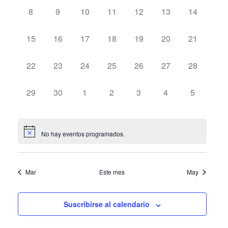
y
Eventos
0
0
0
0
0
0
0
Even
8
9
10
11
12
13
14
vistas
eventos,
eventos,
eventos,
eventos,
eventos,
eventos,
eventos,
de
0
0
0
0
0
0
0
15
16
17
18
19
20
21
eventos,
eventos,
eventos,
eventos,
eventos,
eventos,
eventos,
Eventos
0
0
0
0
0
0
0
22
23
24
25
26
27
28
eventos,
eventos,
eventos,
eventos,
eventos,
eventos,
eventos,
0
0
0
0
0
0
0
29
30
1
2
3
4
5
eventos,
eventos,
eventos,
eventos,
eventos,
eventos,
eventos,
No hay eventos programados.
Mar
Este mes
May
Suscribirse al calendario