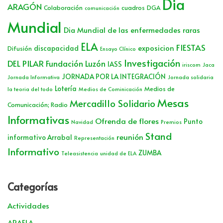
Dia
ARAGÓN
Colaboración
cuadros
DGA
comunicación
Mundial
Dia Mundial de las enfermedades raras
ELA
FIESTAS
exposicion
discapacidad
Difusión
Ensayo Clínico
Investigación
DEL PILAR
Fundación Luzón
IASS
iriscom
Jaca
JORNADA POR LA INTEGRACIÓN
Jornada Informativa
Jornada solidaria
Lotería
Medios de
la teoria del todo
Medios de Cominicación
Mesas
Mercadillo Solidario
Comunicación; Radio
Informativas
Ofrenda de flores
Punto
Navidad
Premios
Stand
reunión
informativo Arrabal
Representación
Informativo
ZUMBA
Teleasistencia
unidad de ELA
Categorías
Actividades
ARAELA