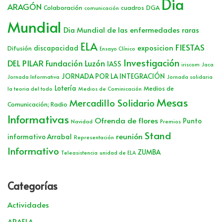
Dia
ARAGÓN
Colaboración
cuadros
DGA
comunicación
Mundial
Dia Mundial de las enfermedades raras
ELA
FIESTAS
exposicion
discapacidad
Difusión
Ensayo Clínico
Investigación
DEL PILAR
Fundación Luzón
IASS
iriscom
Jaca
JORNADA POR LA INTEGRACIÓN
Jornada Informativa
Jornada solidaria
Lotería
Medios de
la teoria del todo
Medios de Cominicación
Mesas
Mercadillo Solidario
Comunicación; Radio
Informativas
Ofrenda de flores
Punto
Navidad
Premios
Stand
reunión
informativo Arrabal
Representación
Informativo
ZUMBA
Teleasistencia
unidad de ELA
Categorías
Actividades
ARAELA